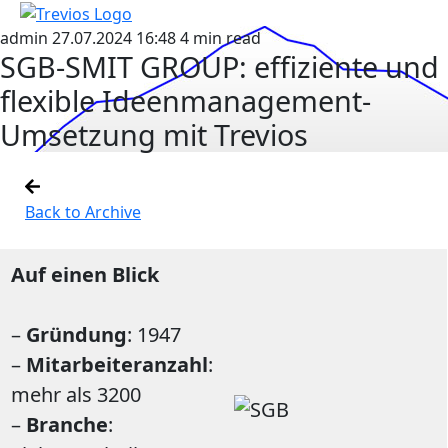
admin
27.07.2024 16:48
4 min read
SGB-SMIT GROUP: effiziente und
flexible Ideenmanagement-
Umsetzung mit Trevios
Back to Archive
Auf einen Blick
–
Gründung
: 1947
–
Mitarbeiteranzahl
:
mehr als 3200
–
Branche
: