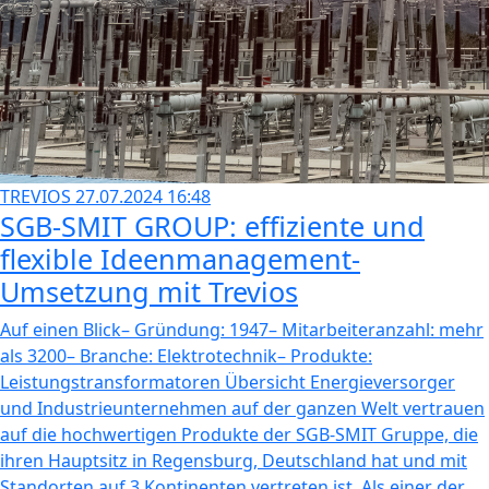
TREVIOS
27.07.2024 16:48
SGB-SMIT GROUP: effiziente und
flexible Ideenmanagement-
Umsetzung mit Trevios
Auf einen Blick– Gründung: 1947– Mitarbeiteranzahl: mehr
als 3200– Branche: Elektrotechnik– Produkte:
Leistungstransformatoren Übersicht Energieversorger
und Industrieunternehmen auf der ganzen Welt vertrauen
auf die hochwertigen Produkte der SGB-SMIT Gruppe, die
ihren Hauptsitz in Regensburg, Deutschland hat und mit
Standorten auf 3 Kontinenten vertreten ist. Als einer der