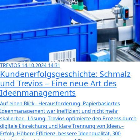
TREVIOS
14.10.2024 14:31
Kundenerfolgsgeschichte: Schmalz
und Trevios – Eine neue Art des
Ideenmanagements
Auf einen Blick– Herausforderung: Papierbasiertes
Ideenmanagement war ineffizient und nicht mehr
skalierbar.– Lösung: Trevios optimierte den Prozess durch
digitale Einreichung und klare Trennung von Ideen.–
Erfolg: Höhere Effizienz, bessere Ideenqualität, 300