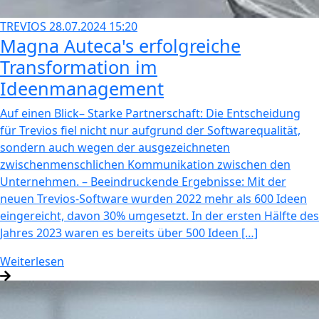
TREVIOS
28.07.2024 15:20
Magna Auteca's erfolgreiche
Transformation im
Ideenmanagement
Auf einen Blick– Starke Partnerschaft: Die Entscheidung
für Trevios fiel nicht nur aufgrund der Softwarequalität,
sondern auch wegen der ausgezeichneten
zwischenmenschlichen Kommunikation zwischen den
Unternehmen. – Beeindruckende Ergebnisse: Mit der
neuen Trevios-Software wurden 2022 mehr als 600 Ideen
eingereicht, davon 30% umgesetzt. In der ersten Hälfte des
Jahres 2023 waren es bereits über 500 Ideen […]
Weiterlesen