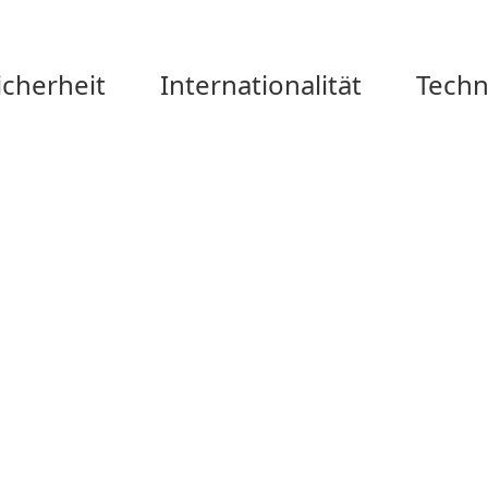
cherheit
Internationalität
Techn
 Software?
nforderungen angepasst werden?
deen?