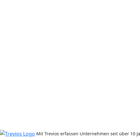
Stehen Kennzahlen in der Software z
Kann ich mich mit anderen Firmen ve
Ist die Software leicht zu bedienen?
Wie transparent ist das System für d
Mit Trevios erfassen Unternehmen seit über 10 