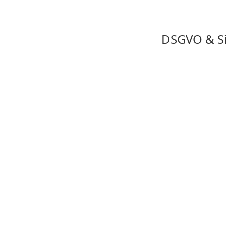
Allgemein
DSGVO & Si
Was ist die Trevios Ideenmanagement
Kann die Software an individuelle A
Können Ideen mobil erfasst werden?
Gibt es eine APP zur Erfassung von I