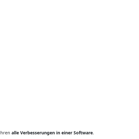
ur Verfügung?
rgleichen?
en Benutzer?
Jahren
alle Verbesserungen in einer Software
.